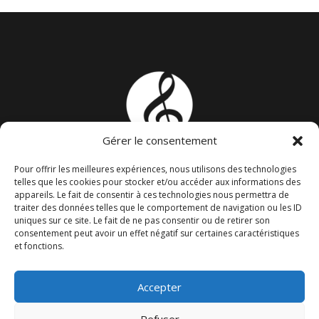
Gérer le consentement
MOMMESSIN BERGER
Pour offrir les meilleures expériences, nous utilisons des technologies
telles que les cookies pour stocker et/ou accéder aux informations des
Fonds de dotation
appareils. Le fait de consentir à ces technologies nous permettra de
traiter des données telles que le comportement de navigation ou les ID
uniques sur ce site. Le fait de ne pas consentir ou de retirer son
consentement peut avoir un effet négatif sur certaines caractéristiques
et fonctions.
Accepter
© 2026 Photos - Mathieu Blin, Pierre Morel, Nicolas
Refuser